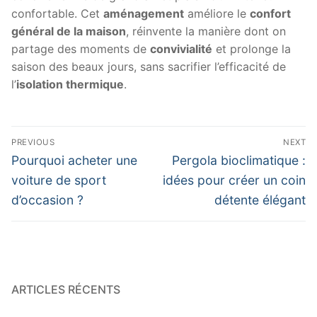
confortable. Cet
aménagement
améliore le
confort
général de la maison
, réinvente la manière dont on
partage des moments de
convivialité
et prolonge la
saison des beaux jours, sans sacrifier l’efficacité de
l’
isolation thermique
.
Navigation
PREVIOUS
NEXT
de
Previous
Next
Pourquoi acheter une
Pergola bioclimatique :
post:
post:
l’article
voiture de sport
idées pour créer un coin
d’occasion ?
détente élégant
ARTICLES RÉCENTS