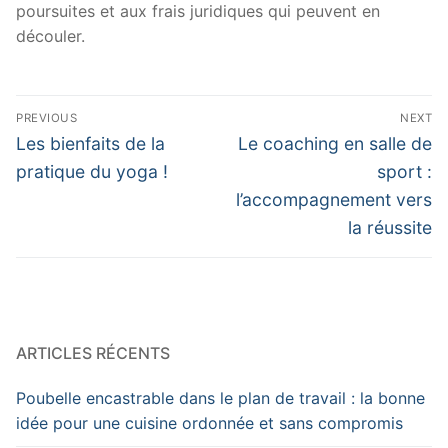
poursuites et aux frais juridiques qui peuvent en
découler.
Navigation
PREVIOUS
NEXT
de
Previous
Next
Les bienfaits de la
Le coaching en salle de
post:
post:
l’article
pratique du yoga !
sport :
l’accompagnement vers
la réussite
ARTICLES RÉCENTS
Poubelle encastrable dans le plan de travail : la bonne
idée pour une cuisine ordonnée et sans compromis