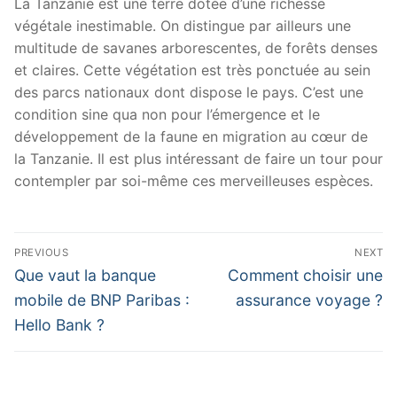
La Tanzanie est une terre dotée d’une richesse
végétale inestimable. On distingue par ailleurs une
multitude de savanes arborescentes, de forêts denses
et claires. Cette végétation est très ponctuée au sein
des parcs nationaux dont dispose le pays. C’est une
condition sine qua non pour l’émergence et le
développement de la faune en migration au cœur de
la Tanzanie. Il est plus intéressant de faire un tour pour
contempler par soi-même ces merveilleuses espèces.
Navigation
PREVIOUS
NEXT
de
Previous
Next
Que vaut la banque
Comment choisir une
post:
post:
l’article
mobile de BNP Paribas :
assurance voyage ?
Hello Bank ?