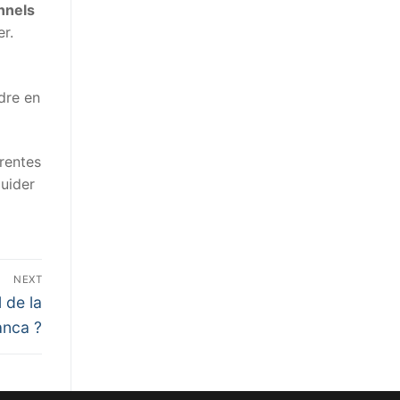
nnels
er.
dre en
érentes
guider
NEXT
 de la
anca ?