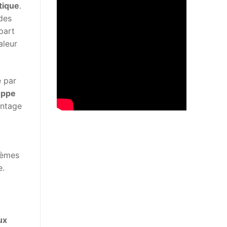
tique
.
des
part
aleur
 par
oppe
antage
tèmes
e.
ux