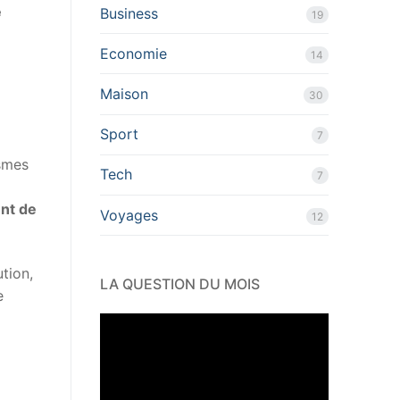
e
Business
19
Economie
14
Maison
30
Sport
7
smes
Tech
7
a
nt de
Voyages
12
ution,
LA QUESTION DU MOIS
e