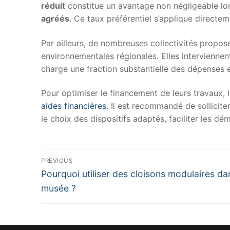
réduit
constitue un avantage non négligeable lor
agréés
. Ce taux préférentiel s’applique directeme
Par ailleurs, de nombreuses collectivités propo
environnementales régionales. Elles intervienne
charge une fraction substantielle des dépenses
Pour optimiser le financement de leurs travaux, l
aides financières
. Il est recommandé de sollicit
le choix des dispositifs adaptés, faciliter les d
Navigation
PREVIOUS
Previous
de
Pourquoi utiliser des cloisons modulaires da
post:
musée ?
l’article