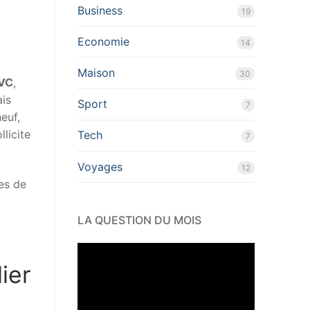
Business
19
Economie
14
Maison
30
VC
,
ais
Sport
7
euf,
llicite
Tech
7
Voyages
12
ues de
t
LA QUESTION DU MOIS
ier