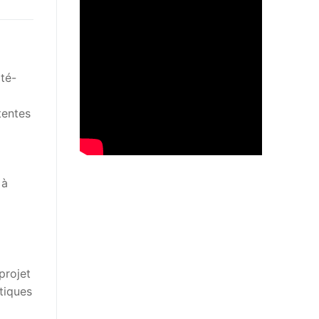
ité-
tentes
 à
 projet
tiques