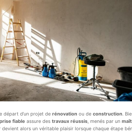
e départ d’un projet de
rénovation
ou de
construction
. Bi
prise fiable
assure des
travaux réussis
, menés par un
maît
r devient alors un véritable plaisir lorsque chaque étape bén