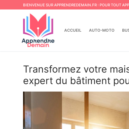
Aller
BIENVENUE SUR APPRENDREDEMAIN.FR : POUR TOUT AP
au
contenu
ACCUEIL
AUTO-MOTO
BU
Transformez votre mais
expert du bâtiment pou