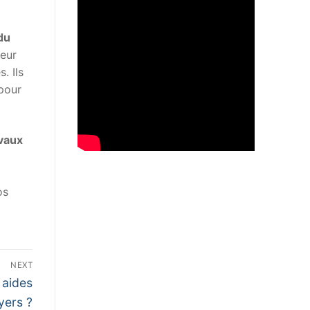
du
leur
. Ils
pour
vaux
os
NEXT
 aides
oyers ?