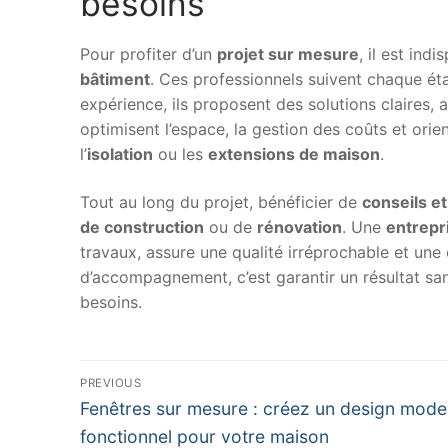
besoins
Pour profiter d’un
projet sur mesure
, il est ind
bâtiment
. Ces professionnels suivent chaque éta
expérience, ils proposent des solutions claires, a
optimisent l’espace, la gestion des coûts et orie
l’
isolation
ou les
extensions de maison
.
Tout au long du projet, bénéficier de
conseils 
de construction
ou de
rénovation
. Une
entrepri
travaux, assure une qualité irréprochable et un
d’accompagnement, c’est garantir un résultat sa
besoins.
Navigation
PREVIOUS
Previous
de
Fenêtres sur mesure : créez un design mode
post:
fonctionnel pour votre maison