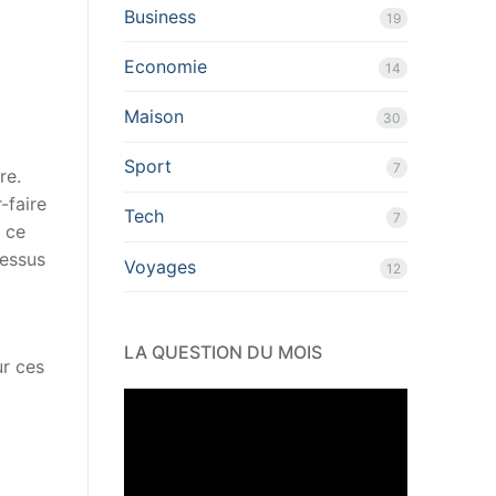
Business
19
Economie
14
Maison
30
Sport
7
re.
-faire
Tech
7
 ce
cessus
Voyages
12
LA QUESTION DU MOIS
ur ces