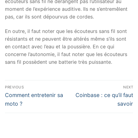
écouteurs sans fil ne dérangent pas l’utilisateur au
moment de l’expérience auditive. Ils ne s’entremêlent
pas, car ils sont dépourvus de cordes.
En outre, il faut noter que les écouteurs sans fil sont
résistants et ne peuvent être altérés même s’ils sont
en contact avec l’eau et la poussière. En ce qui
concerne l’autonomie, il faut noter que les écouteurs
sans fil possèdent une batterie très puissante.
Navigation
PREVIOUS
NEXT
de
Previous
Next
Comment entretenir sa
Coinbase : ce qu’il faut
post:
post:
l’article
moto ?
savoir